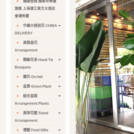
國銀登陸 國泰世華搶
頭香 上海濱江東方大酒店
會場佈置
中國大陸送花 CHINA
DELIVERY
高雅盆花
Arrangement
精緻花束 Hand Tie
Bouquets
蘭花 Orchid
盆景 Green Plant
組合盆栽
Arrangement Plants
高架花籃 Stand
Arrangement
禮籃 Food Gifts