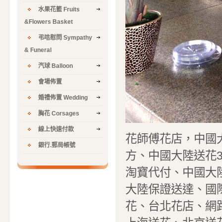
水果花籃 Fruits
&Flowers Basket
弔唁慰問 Sympathy
& Funeral
汽球 Balloon
會場佈置
婚禮佈置 Wedding
胸花 Corsages
線上快速付款
花師傅花店，中國
銀行.郵局帳號
方、中國大陸送花
淘寶代付、中國大
大陸保證送達、國際
花、台北花店、網