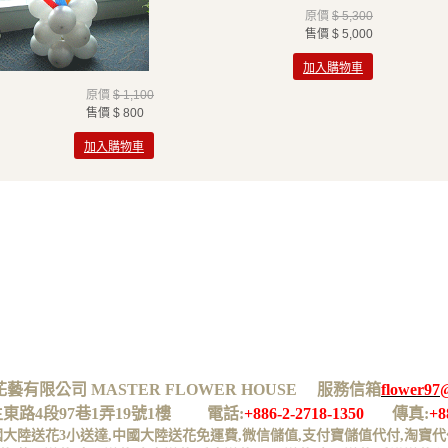
原價
$ 5,300
售價
$ 5,000
加入購物車
原價
$ 1,100
售價
$ 800
加入購物車
有限公司 MASTER FLOWER HOUSE 服務信箱
flower97
生東路4段97巷1弄19號1樓 電話:
+886-2-2718-1350
傳真:
+8
國大陸送花3小送達,中國大陸送花免運費,微信儲值,支付寶儲值代付,淘寶代