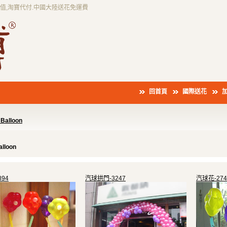
充值,淘寶代付.中國大陸送花免運費
回首頁
國際送花
Balloon
lloon
94
汽球拱門-3247
汽球花-274