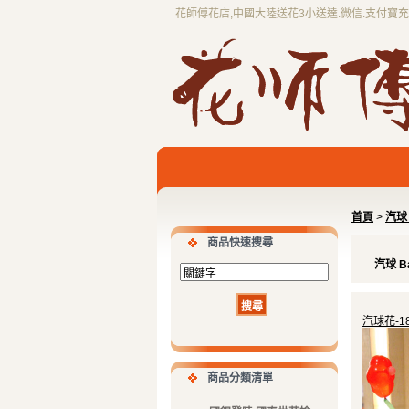
花師傅花店,中國大陸送花3小送達.微信.支付寶
首頁
>
汽球 
商品快速搜尋
汽球 Ba
汽球花-18
商品分類清單