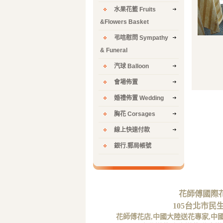
水果花籃 Fruits
&Flowers Basket
弔唁慰問 Sympathy
& Funeral
汽球 Balloon
會場佈置
婚禮佈置 Wedding
胸花 Corsages
線上快速付款
銀行.郵局帳號
花師傅國際花藝
105台北市民
花師傅花店,中國大陸送花專家,中