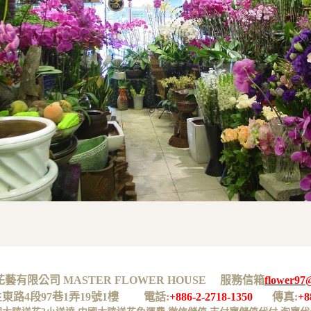
有限公司 MASTER FLOWER HOUSE 服務信箱
flower97
生東路4段97巷1弄19號1樓 電話:
+886-2-2718-1350
傳真:
+8