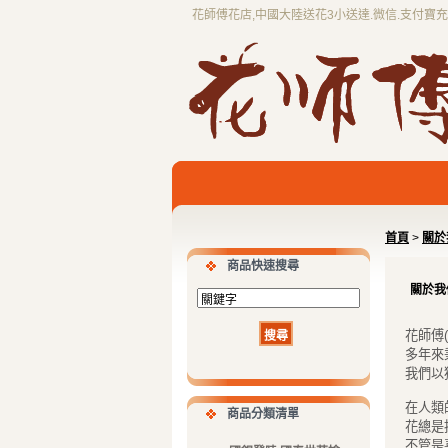
花師傅花店,中國大陸送花3小送達.微信.支付寶
首頁
>
關於
商品快速搜尋
關於我
花師傅(
多年來
我們以
在人類
商品分類清單
花總是
不管是