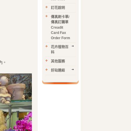
訂花說明
傳真刷卡單/
傳真訂購單
Creadit
Card Fax
Order Form
花卉植物百
科
其他服務
內。
好站連結