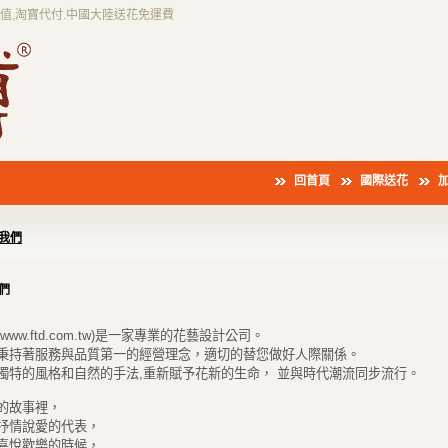
充值,淘寶代付.中國大陸送花免運費
回首頁
國際送花
我們
們
www.ftd.com.tw)是一家專業的花藝設計公司。
秉持著服務與品質第一的經營理念，適切的替您做好人際關係。
獨特的風格和自然的手法,重新賦予花新的生命， 並與時代潮流同步流行。
的故事裡，
抒情說愛的代表，
喜悅歡樂的時候，