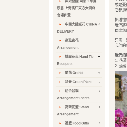
國銀登陸 國泰世華搶
或是憂
頭香 上海濱江東方大酒店
它都適
會場佈置
把送禮
中國大陸送花 CHINA
我們將
傳達您
DELIVERY
只需一通
高雅盆花
我們的
Arrangement
我們的
精緻花束 Hand Tie
1. 
Bouquets
2. 
蘭花 Orchid
盆景 Green Plant
組合盆栽
Arrangement Plants
高架花籃 Stand
Arrangement
禮籃 Food Gifts