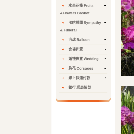
水果花籃 Fruits
&Flowers Basket
弔唁慰問 Sympathy
& Funeral
汽球 Balloon
會場佈置
婚禮佈置 Wedding
胸花 Corsages
線上快速付款
銀行.郵局帳號