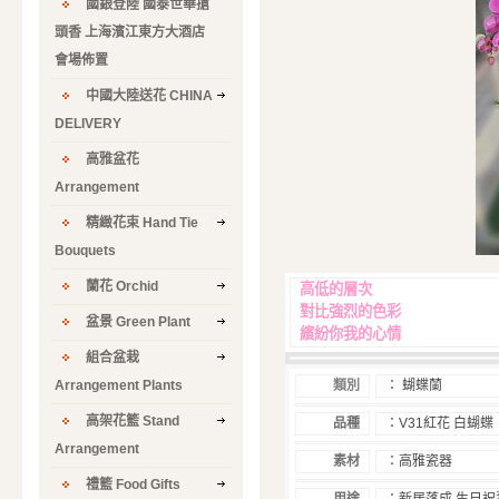
國銀登陸 國泰世華搶
頭香 上海濱江東方大酒店
會場佈置
中國大陸送花 CHINA
DELIVERY
高雅盆花
Arrangement
精緻花束 Hand Tie
Bouquets
蘭花 Orchid
高低的層次
對比強烈的色彩
盆景 Green Plant
繽紛你我的心情
組合盆栽
Arrangement Plants
類別
：
蝴蝶蘭
高架花籃 Stand
品種
：
V31
紅花
白蝴蝶
Arrangement
素材
：高雅瓷器
禮籃 Food Gifts