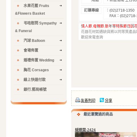
用途
：新居落成
生日祝
水果花籃 Fruits
訂購專線
：
(02)2718-1350
&Flowers Basket
FAX
：
(02)2718
弔唁慰問 Sympathy
情人節
.
母親節
.
新年等特殊節日因
& Funeral
花器花材如遇缺貨將以同等質產品
歡迎來電查詢
汽球 Balloon
會場佈置
婚禮佈置 Wedding
胸花 Corsages
線上快速付款
銀行.郵局帳號
友善列印
分享
最近瀏覽過的商品
蝴蝶蘭-2424