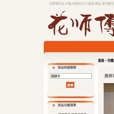
花師傅花店,中國大陸送花3小送達.微信.支付寶
首頁
>
中國大
商品快速搜尋
高架花
商品分類清單