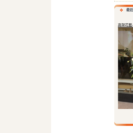
最
高架花籃-