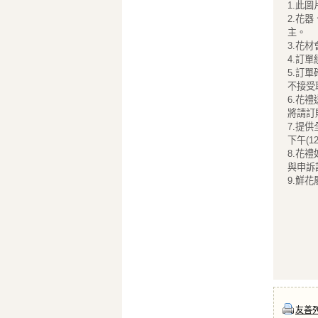
1.此
2.花
主。
3.花
4.訂
5.訂
不接受
6.花
將請訂
7.提供
下午(1
8.花
與申訴請
9.鮮
友善