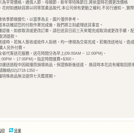
圖片為平常價格，遇情人節、母親節、新年等特殊節日,將依當時花價更改價格
器、花材如遇缺貨將以同等質產品取代,本公司保有更動之權利,不另行通知。,實
材會依季節做變化，以當季為主，圖片僅供參考。
單經本店確認您的付款作業完成後，我們將立刻處理送貨事宜。
單確認後，如欲取消或更改訂單，請在送貨日前三天來電完成取消或更改手續，配
取消退款。
禮送達時，若無人簽收或收件人拒絕，均一律視為交易完成。若需改送地址，造
購人另外付費。
全省代客送花服務，送花時間分為早上(09:00AM ~ 12:00PM)、
2:00PM ~ 17:00PM)。指定時間運費+$300。
禮如運送過程中因碰撞而損壞商品，保證換新後送達、 換貨時本花店有權取回原
聯絡(02)2718-1350。
花屬特殊商品無法提供七天鑑賞期。
列印
分享