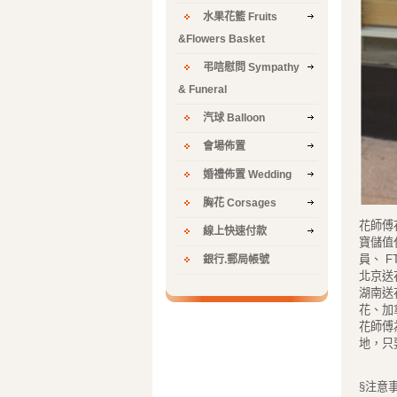
水果花籃 Fruits
&Flowers Basket
弔唁慰問 Sympathy
& Funeral
汽球 Balloon
會場佈置
婚禮佈置 Wedding
胸花 Corsages
花師傅
線上快速付款
寶儲值
員、 
銀行.郵局帳號
北京送
湖南送
花、加
花師傅
地，只
§注意