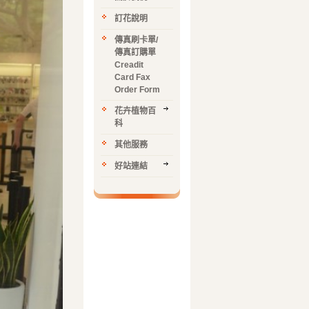
訂花說明
傳真刷卡單/
傳真訂購單
Creadit
Card Fax
Order Form
花卉植物百
科
其他服務
好站連結