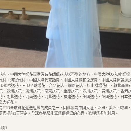
花店，中國大陸送花專家沒有花師傅花店送不到的地方、中國大陸送花3小送達
代付、淘寶代付、中國大陸代充話費、中國大陸送花免運費、中國大陸保證送
FTD國際送花、FTD全球送花、台北花店、網路花店、松山機場花店、敦北商圈
花、蘇州送花、廣州送花、南京送花、重慶送花、四川送花、貴州送花、香港
花、湖北送花、河南送花、河北送花、福建送花、美國送花、英國送花、日本
拿大送花。
為FTD全球鮮花遞送組織的成員之一，因此無論中國大陸、亞洲、美洲、歐洲
要您提前3天預定，全球各地都能幫您傳達您的心意，歡迎您多加利用。
事項§