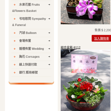
水果花籃 Fruits
&Flowers Basket
弔唁慰問 Sympathy
& Funeral
售價
$ 2,20
汽球 Balloon
加入購物車
會場佈置
組合盆栽-9112
婚禮佈置 Wedding
胸花 Corsages
線上快速付款
銀行.郵局帳號