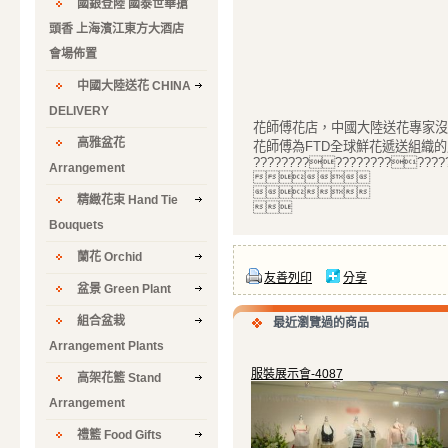
國銀登陸 國泰世華搶
頭香 上海濱江東方大酒店
會場佈置
中國大陸送花 CHINA
DELIVERY
花師傅花店，中國大陸送花專家沒
高雅盆花
花師傅為FTD全球鮮花遞送組織的成員之???
????????????????????
Arrangement


精緻花束 Hand Tie

Bouquets
蘭花 Orchid
友善列印
分享
盆景 Green Plant
組合盆栽
最近瀏覽過的商品
Arrangement Plants
服裝展示會-4087
高架花籃 Stand
Arrangement
禮籃 Food Gifts