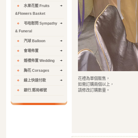
水果花籃 Fruits
&Flowers Basket
弔唁慰問 Sympathy
& Funeral
汽球 Balloon
會場佈置
婚禮佈置 Wedding
胸花 Corsages
花禮為單個販售，
線上快速付款
如需訂購兩個以上，
請修改訂購數量。
銀行.郵局帳號