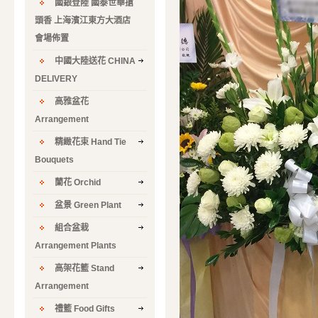
國銀登陸 國泰世華搶
頭香 上海濱江東方大酒店
會場佈置
中國大陸送花 CHINA
DELIVERY
高雅盆花
Arrangement
精緻花束 Hand Tie
Bouquets
蘭花 Orchid
盆景 Green Plant
組合盆栽
Arrangement Plants
高架花籃 Stand
Arrangement
禮籃 Food Gifts