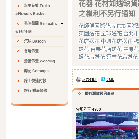
花器 花材如遇缺
水果花籃 Fruits
之權利不另行通知
&Flowers Basket
弔唁慰問 Sympathy
花師傅國際花店
FTD
國際
& Funeral
英國送花
全球送花
台北市
花店送花
中壢花店送花
楊
汽球 Balloon
送花
苗栗花店送花
豐原花
會場佈置
螺花店送花
雲林花店送花
婚禮佈置 Wedding
胸花 Corsages
友善列印
分享
線上快速付款
銀行.郵局帳號
最近瀏覽過的商品
會場佈置-4890