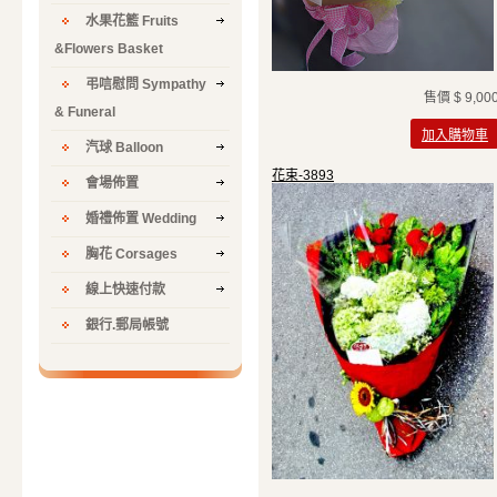
水果花籃 Fruits
&Flowers Basket
弔唁慰問 Sympathy
售價
$ 9,00
& Funeral
加入購物車
汽球 Balloon
花束-3893
會場佈置
婚禮佈置 Wedding
胸花 Corsages
線上快速付款
銀行.郵局帳號