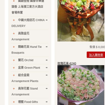
國銀登陸 國泰世華搶
頭香 上海濱江東方大酒店
會場佈置
中國大陸送花 CHINA
DELIVERY
高雅盆花
Arrangement
精緻花束 Hand Tie
售價
$ 8,00
Bouquets
加入購物車
蘭花 Orchid
玫瑰花束-6240
盆景 Green Plant
組合盆栽
Arrangement Plants
高架花籃 Stand
Arrangement
禮籃 Food Gifts