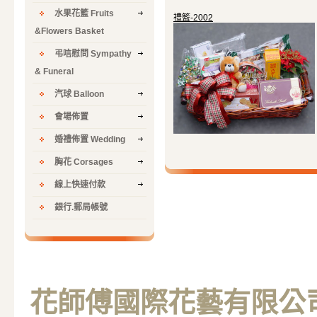
水果花籃 Fruits
禮籃-2002
&Flowers Basket
弔唁慰問 Sympathy
& Funeral
汽球 Balloon
會場佈置
婚禮佈置 Wedding
胸花 Corsages
線上快速付款
銀行.郵局帳號
花師傅國際花藝有限公司 M