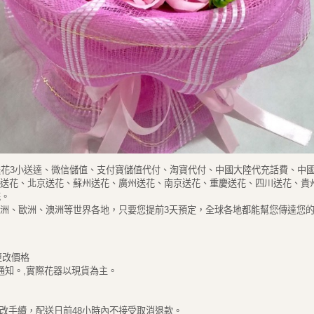
花3小送達、微信儲值、支付寶儲值代付、淘寶代付、中國大陸代充話費、中國
海送花、北京送花、蘇州送花、廣州送花、南京送花、重慶送花、四川送花、貴
花。
美洲、歐洲、澳洲等世界各地，只要您提前3天預定，全球各地都能幫您傳達您
更改價格
通知。,實際花器以現貨為主。
改手續，配送日前48小時內不接受取消退款。