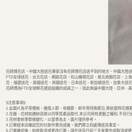
花師傅花店，中國大陸送花專家沒有花師傅花店送不到的地方、中國大陸送
FTD全球送花、台北花店、網路花店、松山機場花店、敦北商圈花店、上
花、福建送花、美國送花、英國送花、日本送花、新加坡送花、加拿大送
花師傅為FTD全球鮮花遞送組織的成員之一，因此無論中國大陸、亞洲、
§注意事項§
1.此圖片為平常價格，遇情人節、母親節、新年等特殊節日,將依當時花價
2.花器、花材如遇缺貨將以同等質產品取代,本公司保有更動之權利,不另行
3.花材會依季節做變化，以當季為主，圖片僅供參考。
4.訂單經本店確認您的付款作業完成後，我們將立刻處理送貨事宜。
5.訂單確認後，如欲取消或更改訂單，請在送貨日前三天來電完成取消或更