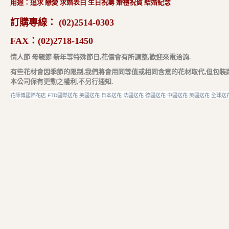
用途：追求 戀愛 求婚表白 生日祝壽 婚禮祝賀 結婚紀念
訂購專線：
(02)2514-0303
FAX：
(02)2718-1450
情人節 母親節 新年等特殊節日,花價會有所調整,歡迎來電洽詢.
有些花材會因季節的限制,我們將會用同等值或相同含意的花材取代,但包裝
本公司保有更動之權利,不另行通知.
花師傅國際花店
FTD
國際送花
美國送花
日本送花
法國送花
德國送花
中國送花
英國送花
全球送