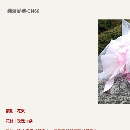
純潔愛禮-CN60
類別：花束
花材：玫瑰30朵